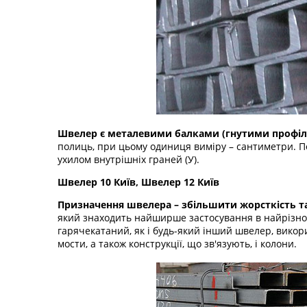
Швелер є металевими балками (гнутими профіля
полиць, при цьому одиниця виміру – сантиметри. По
ухилом внутрішніх граней (У).
Швелер 10 Київ, Швелер 12 Київ
Призначення швелера – збільшити жорсткість та
який знаходить найширше застосування в найрізно
гарячекатаний, як і будь-який інший швелер, викори
мости, а також конструкції, що зв'язують, і колони.