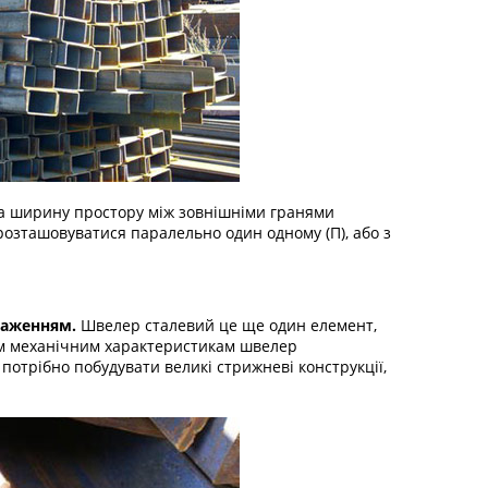
а ширину простору між зовнішніми гранями
розташовуватися паралельно один одному (П), або з
таженням.
Швелер сталевий це ще один елемент,
їм механічним характеристикам швелер
 потрібно побудувати великі стрижневі конструкції,