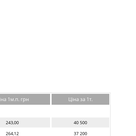
іна 1м.п. грн
Ціна за 1т.
243,00
40 500
264,12
37 200