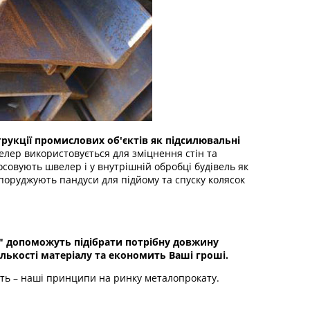
трукції промислових об'єктів як підсилювальні
лер використовується для зміцнення стін та
осовують швелер і у внутрішній обробці будівель як
поруджують пандуси для підйому та спуску колясок
С" допоможуть підібрати потрібну довжину
лькості матеріалу та економить Ваші гроші.
сть – наші принципи на ринку металопрокату.