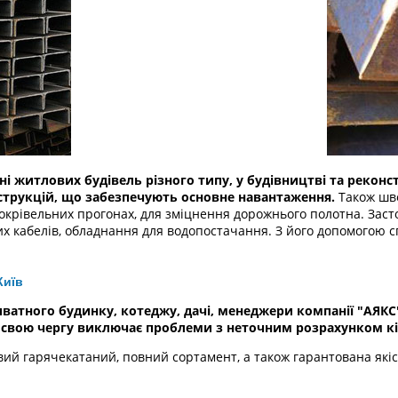
і житлових будівель різного типу, у будівництві та реконс
нструкцій, що забезпечують основне навантаження.
Також шве
 покрівельних прогонах, для зміцнення дорожнього полотна. Заст
х кабелів, обладнання для водопостачання. З його допомогою с
Київ
иватного будинку, котеджу, дачі, менеджери компанії "АЯК
у свою чергу виключає проблеми з неточним розрахунком кі
вий гарячекатаний, повний сортамент, а також гарантована які