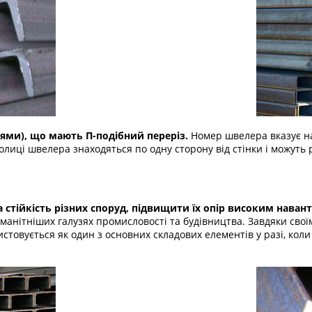
ми), що мають П-подібний переріз.
Номер швелера вказує н
лиці швелера знаходяться по одну сторону від стінки і можуть 
 стійкість різних споруд, підвищити їх опір високим наван
манітніших галузях промисловості та будівництва. Завдяки сво
стовується як один з основних складових елементів у разі, коли