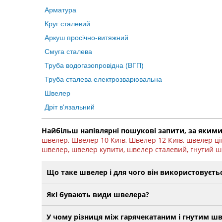
Арматура
Круг сталевий
Аркуш просічно-витяжний
Смуга сталева
Труба водогазопровідна (ВГП)
Труба сталева електрозварювальна
Швелер
Дріт в'язальний
Найбільш напівлярні пошукові запити, за якими
швелер, Швелер 10 Київ, Швелер 12 Київ, швелер ці
швелер, швелер купити, швелер сталевий, гнутий шв
Що таке швелер і для чого він використовуєть
Які бувають види швелера?
У чому різниця між гарячекатаним і гнутим ш