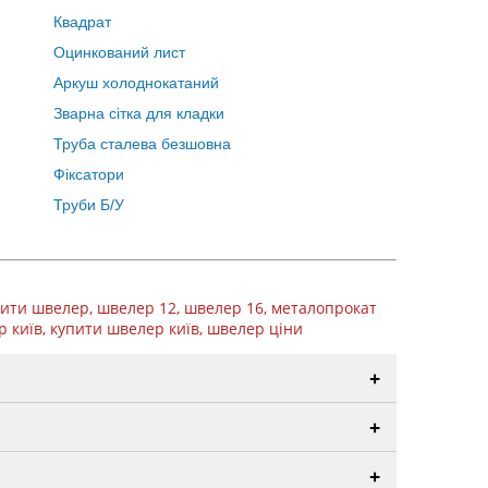
Квадрат
Оцинкований лист
Аркуш холоднокатаний
Зварна сітка для кладки
Труба сталева безшовна
Фіксатори
Труби Б/У
пити швелер, швелер 12, швелер 16, металопрокат
 київ, купити швелер київ, швелер ціни
+
+
+