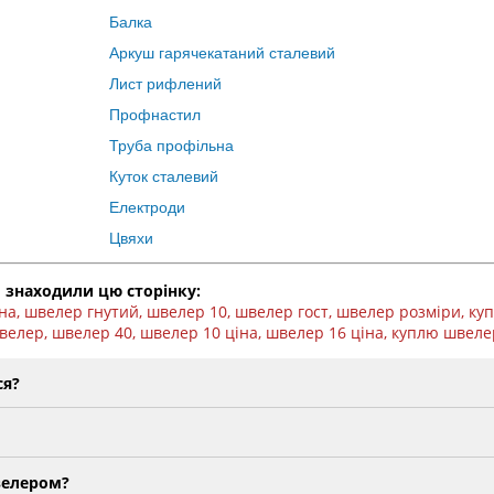
Балка
Аркуш гарячекатаний сталевий
Лист рифлений
Профнастил
Труба профільна
Куток сталевий
Електроди
Цвяхи
 знаходили цю сторінку:
на, швелер гнутий, швелер 10, швелер гост, швелер розміри, ку
елер, швелер 40, швелер 10 ціна, швелер 16 ціна, куплю швелер
ся?
велером?