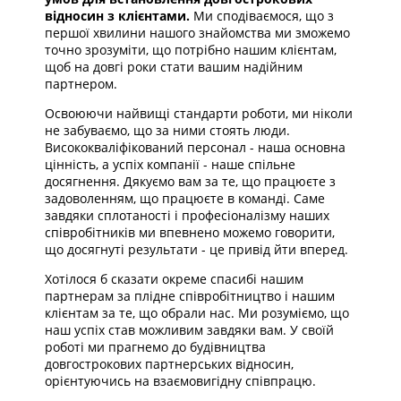
відносин з клієнтами.
Ми сподіваємося, що з
першої хвилини нашого знайомства ми зможемо
точно зрозуміти, що потрібно нашим клієнтам,
щоб на довгі роки стати вашим надійним
партнером.
Освоюючи найвищі стандарти роботи, ми ніколи
не забуваємо, що за ними стоять люди.
Висококваліфікований персонал - наша основна
цінність, а успіх компанії - наше спільне
досягнення. Дякуємо вам за те, що працюєте з
задоволенням, що працюєте в команді. Саме
завдяки сплотаності і професіоналізму наших
співробітників ми впевнено можемо говорити,
що досягнуті результати - це привід йти вперед.
Хотілося б сказати окреме спасибі нашим
партнерам за плідне співробітництво і нашим
клієнтам за те, що обрали нас. Ми розуміємо, що
наш успіх став можливим завдяки вам. У своїй
роботі ми прагнемо до будівництва
довгострокових партнерських відносин,
орієнтуючись на взаємовигідну співпрацю.