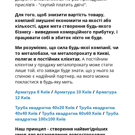
прислів'я - "скупий платить двічі".
Для того, щоб знизити вартість товару,
компанії змушені економити на якості або
кількості, адже мета створення будь-якого
бізнесу - виведення комерційного прибутку, і
працювати собі в збиток ніхто не буде.
Ми розуміємо, що сила будь-якої компанії, чи
то металобази, чи металопрокату в Києві,
полягає в постійних клієнтах.
А постійним
клієнтом у продажу металопрокату може стати
лише той, хто завжди буде знати, що у нього за
спиною є надійний партнер, на якого можна
покластися в будь-яку мить.
/
/
Арматура 8 Київ
Арматура 10 Київ
Арматура
12 Київ
/
Труба квадратна 40х20 Київ
Труба квадратна
/
/
40х40 Київ
Труба квадратна 60х60 Київ
Труба
квадратна 100х100 Київ
Наш принцип - створення найвигідніших
умов для встановлення довгострокових