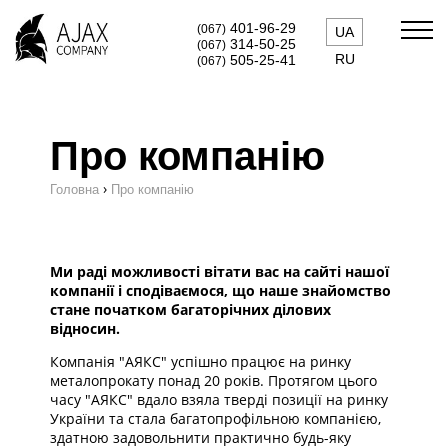
401-96-29
(067)
UA
314-50-25
(067)
RU
505-25-41
(067)
Про компанію
›
Головна
Про компанію
Ми раді можливості вітати вас на сайті нашої
компанії і сподіваємося, що наше знайомство
стане початком багаторічних ділових
відносин.
Компанія "АЯКС" успішно працює на ринку
металопрокату понад 20 років. Протягом цього
часу "АЯКС" вдало взяла тверді позиції на ринку
України та стала багатопрофільною компанією,
здатною задовольнити практично будь-яку