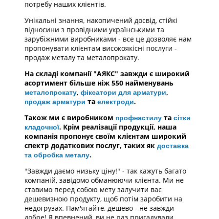
потребу наших клієнтів.
Унікальні знання, накопичений досвід, стійкі
відносини з провідними українськими та
зарубіжними виробниками - все це дозволяє нам
пропонувати клієнтам високоякісні послуги -
продаж металу та металопрокату.
На складі компанії "АЯКС" завжди є широкий
асортимент більше ніж 550 найменувань
,
,
металопрокату
фіксатори для арматури
та
.
продаж арматури
електроди
Також ми є виробником
та
профнастилу
сітки
. Крім реалізації продукції, наша
кладочної
компанія пропонує своїм клієнтам широкий
спектр додаткових послуг, таких як
доставка
.
та обробка металу
"Завжди даємо низьку ціну!" - так кажуть багато
компаній, завідомо обманюючи клієнта. Ми не
ставимо перед собою мету залучити вас
дешевизною продукту, щоб потім заробити на
недогрузах. Пам'ятайте, дешево - не завжди
добре! Я впевнений, ви не раз пригадували