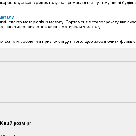
ористовується в різних галузях промисловості, у тому числі будівниц
 металу
й спектр матеріалів із металу. Сортамент металопрокату включає: 
рат, шестигранник, а також інші матеріали з металу
ься між собою, які призначені для того, щоб забезпечити функціонува
ібний розмір?