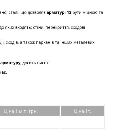
аної сталі, що дозволяє
арматурі 12
бути міцною та
до яких входять: стіни, перекриття, сходові
ії, сходів, а також парканів та інших металевих
 арматуру
, досить високі.
час.
Ціна 1 м.п. грн.
Ціна 1т.