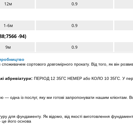
12м
0.9
1-6м
0.9
8;7566 -94)
9м
0.9
виробництво
 споживачем сортового довгомірного прокату. Від того, як він розв
кі абревіатури:
ПЕРІОД 12 35ГС НЕМЕР або КОЛО 10 35ГС. У перш
ю — одна із послуг, яку ми готові запропонувати нашим клієнтам. В
матуру для фундаменту. Як відомо, від якості виготовлення фундамент
 це його основа