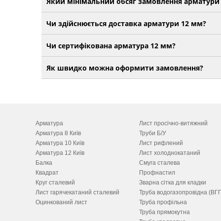
Який мінімальний обсяг замовлення арматури
Чи здійснюється доставка арматури 12 мм?
Чи сертифікована арматура 12 мм?
Як швидко можна оформити замовлення?
Арматура
Лист просічно-витяжний
Арматура 8 Київ
Труби Б/У
Арматура 10 Київ
Лист рифлений
Арматура 12 Київ
Лист холоднокатаний
Балка
Смуга сталева
Квадрат
Профнастил
Круг сталевий
Зварна сітка для кладки
Лист гарячекатаний сталевий
Труба водогазопровідна (ВГ
Оцинкований лист
Труба профільна
Труба прямокутна