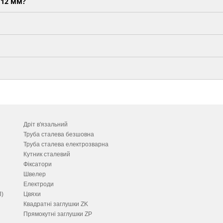
 12 мм?
Дріт в'язальний
Труба сталева безшовна
Труба сталева електрозварна
Кутник сталевий
Фіксатори
Швелер
Електроди
П)
Цвяхи
Квадратні заглушки ZK
Прямокутні заглушки ZP