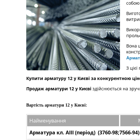
собою 
Вигот
витри
Викор
прольо
Вона ш
констр
Армат
З ціє
Купити арматуру 12 у Києві за конкурентною цін
Продаж арматури 12 у Києві
здійснюється на зручн
Вартість арматури 12 у Києві:
Найменування
Арматура кл. АІІІ (період) (3760-98;7566-94)