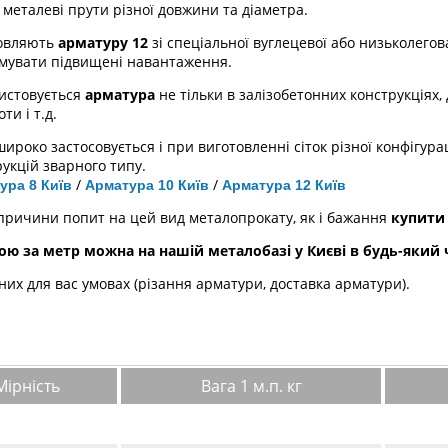
металеві прути різної довжини та діаметра.
овляють
арматуру 12
зі спеціальної вуглецевої або низьколегов
мувати підвищені навантаження.
истовується
арматура
не тільки в залізобетонних конструкціях, 
ти і т.д.
ироко застосовується і при виготовленні сіток різної конфігурац
укцій зварного типу.
/
/
ура 8 Київ
Арматура 10 Київ
Арматура 12 Київ
ї причини попит на цей вид металопрокату, як і бажання
купити
ою за метр можна на нашій металобазі у Києві в будь-який 
их для вас умовах (різання арматури, доставка арматури).
Мірність
Вага 1 м.п. кг