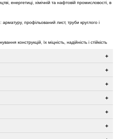
тві, енергетиці, хімічній та нафтовій промисловості, в
арматуру, профільований лист, труби круглого і
ння конструкцій, їх міцність, надійність і стійкість
+
+
+
+
+
+