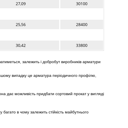
27,09
30100
25,56
28400
30,42
33800
иватиметься, залежить і добробут виробників арматури
ому випадку це арматура періодичного профілю,
она дає можливість придбати сортовий прокат у вигляді
у багато в чому залежить стійкість майбутнього