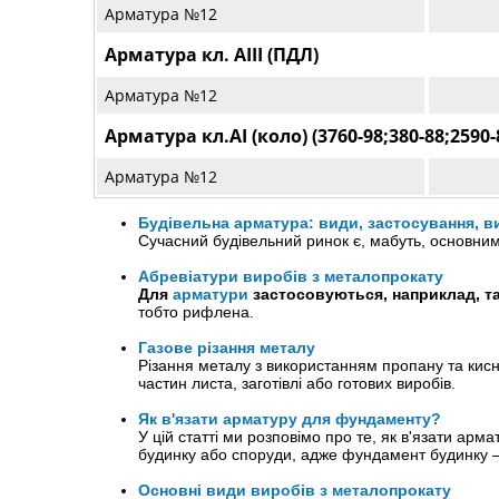
Арматура №12
Арматура кл. АІІІ (ПДЛ)
Арматура №12
Арматура кл.AI (коло) (3760-98;380-88;2590-8
Арматура №12
Будівельна арматура: види, застосування, 
Сучасний будівельний ринок є, мабуть, основним
Абревіатури виробів з металопрокату
Для
арматури
застосовуються, наприклад, та
тобто рифлена.
Газове різання металу
Різання металу з використанням пропану та кисн
частин листа, заготівлі або готових виробів.
Як в'язати арматуру для фундаменту?
У цій статті ми розповімо про те, як в'язати ар
будинку або споруди, адже фундамент будинку –
Основні види виробів з металопрокату