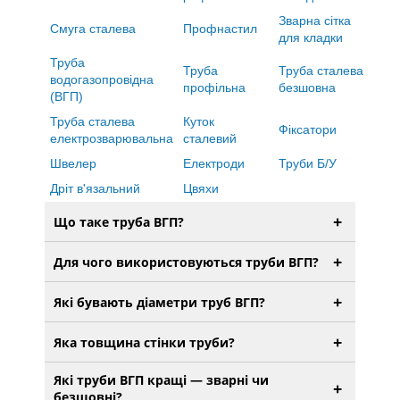
Зварна сітка
Смуга сталева
Профнастил
для кладки
Труба
Труба
Труба сталева
водогазопровідна
профільна
безшовна
(ВГП)
Труба сталева
Куток
Фіксатори
електрозварювальна
сталевий
Швелер
Електроди
Труби Б/У
Дріт в'язальний
Цвяхи
+
Що таке труба ВГП?
+
Для чого використовуються труби ВГП?
+
Які бувають діаметри труб ВГП?
+
Яка товщина стінки труби?
Які труби ВГП кращі — зварні чи
+
безшовні?