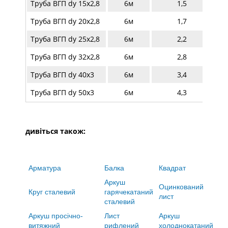
Труба ВГП dy 15х2,8
6м
1,5
Труба ВГП dy 20х2,8
6м
1,7
Труба ВГП dy 25х2,8
6м
2,2
Труба ВГП dy 32х2,8
6м
2,8
Труба ВГП dy 40х3
6м
3,4
Труба ВГП dy 50х3
6м
4,3
дивіться також:
Арматура
Балка
Квадрат
Аркуш
Оцинкований
Круг сталевий
гарячекатаний
лист
сталевий
Аркуш просічно-
Лист
Аркуш
витяжний
рифлений
холоднокатаний