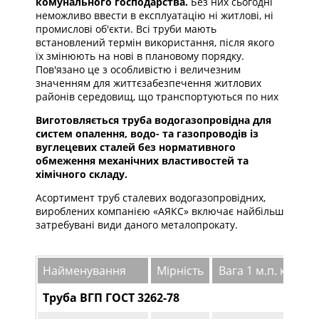
комунального господарства.
Без них сьогодні
неможливо ввести в експлуатацію ні житлові, ні
промислові об'єкти. Всі труби мають
встановлений термін використання, після якого
їх змінюють на нові в плановому порядку.
Пов'язано це з особливістю і величезним
значенням для життєзабезпечення житлових
районів середовищ, що транспортуються по них
Виготовляється труба водогазопровідна для
систем опалення, водо- та газопроводів із
вуглецевих сталей без нормативного
обмеження механічних властивостей та
хімічного складу.
Асортимент труб сталевих водогазопровідних,
вироблених компанією «АЯКС» включає найбільш
затребувані види даного металопрокату.
Найменування
Мірність
Вага 1 м.п. кг
Ці
Труба ВГП ГОСТ 3262-78