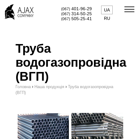
401-96-29
(067)
UA
314-50-25
(067)
RU
505-25-41
(067)
Труба
водогазопровідна
(ВГП)
›
›
Головна
Наша продукція
Труба водогазопровідна
(ВГП)